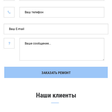
*
Ва
тел
*
Ваш
E-
mail
Ваше
сообщение...
ЗАКАЗАТЬ РЕМОНТ
Наши клиенты