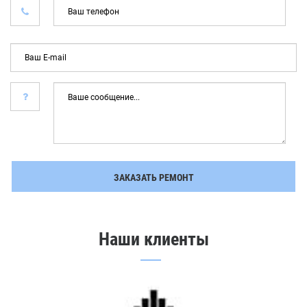
Ва
тел
*
Ваш
E-
mail
Ваше
сообщение...
ЗАКАЗАТЬ РЕМОНТ
Наши клиенты